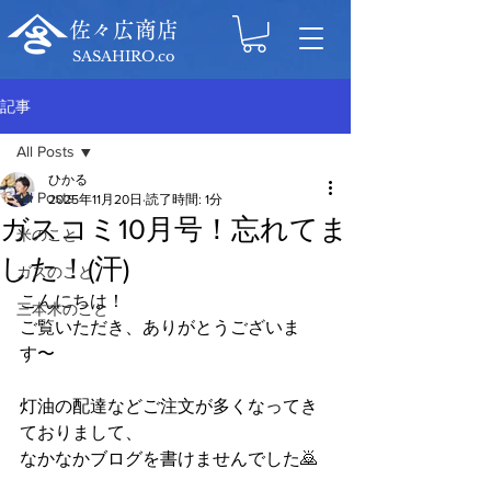
佐々広商店
SASAHIRO.co
記事
All Posts
ひかる
All Posts
2025年11月20日
読了時間: 1分
ガスコミ10月号！忘れてま
米のこと
した！(汗)
ガスのこと
こんにちは！
三本木のこと
ご覧いただき、ありがとうございま
す〜
灯油の配達などご注文が多くなってき
ておりまして、
なかなかブログを書けませんでした🙇