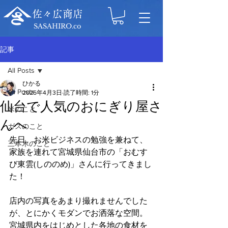
佐々広商店
SASAHIRO.co
記事
All Posts
ひかる
All Posts
2025年4月3日
読了時間: 1分
仙台で人気のおにぎり屋さ
米のこと
んへ
ガスのこと
先日、お米ビジネスの勉強を兼ねて、
三本木のこと
家族を連れて宮城県仙台市の「おむす
び東雲(しののめ)」さんに行ってきまし
た！
店内の写真をあまり撮れませんでした
が、とにかくモダンでお洒落な空間。
宮城県内をはじめとした各地の食材を